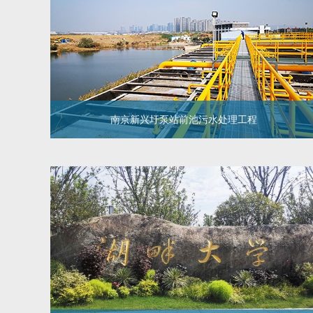
水指标：《医疗机构水污染物排放标准》（GB18466-
2005）表1标准
南京新兴圩泵站前池污水处理工程
南京新兴圩泵站前池污水处理工程
新兴圩泵站位于南京市江宁区。泵站主要收集将军大道
以东、童桥路以南、苏源大道以西、正方大道以北区域
的雨水，汇水总面积3.35平方公里，前池蓄水量约3万
立方。我司响应政府需求，为该污水泵站配套6000m³/d
KtCQ水体快速净化器，出水达到《城市黑臭水体整治工
作指南》中消除黑臭标准，同时提供运维服务。