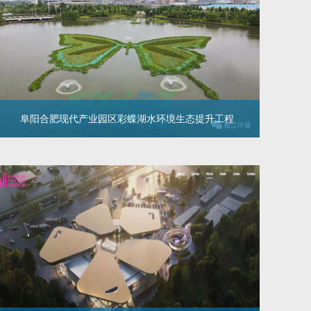
该污水泵站配套10000m³/d KtLM强化脱氮除磷污水处
理系统。我司两个月内完成系统设计、设备生产供应、
安装及调试工作
阜阳合肥现代产业园区彩蝶湖水环境生态提升工程
阜阳合肥现代产业园区彩蝶湖水环境生
态提升工程
大幅提升彩蝶湖水体的透明度以及水质状况，出水达到
《地表水环境质量标准》（GB38382-2002）IV类水标
准