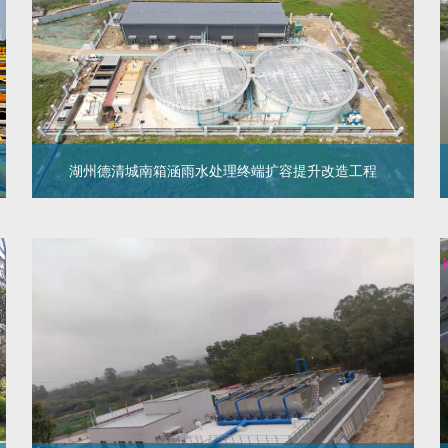
本项目为肇庆四会市清莲渠25000吨/日污水治理项目，
经我司KtLM高效能污水处理后，水质主要指标可稳定达
到《地表水环境质量标准》（GB3838-2002）准IV类水
标准。
湖州德清城南箱涵雨水处理终端扩容提升改造工程
湖州德清城南箱涵雨水处理终端扩容提
升改造工程
“自清洗过滤器+MBBR高效能生物反应器+水体净化器”
处理工艺，扩容雨水处理终端，终端占地面积为3290
㎡，终端设备均采用装配式标准化成品设备进行安装。
通过组合工艺对箱涵存留雨水进行收集、处理达到《地
表水环境质量标准》(GB3838-2002)中准IV类后，稳定